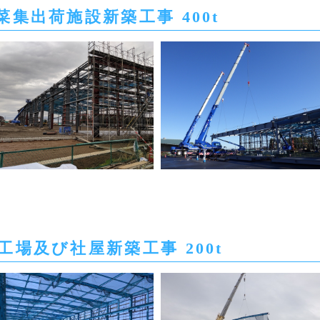
集出荷施設新築工事 400t
場及び社屋新築工事 200t