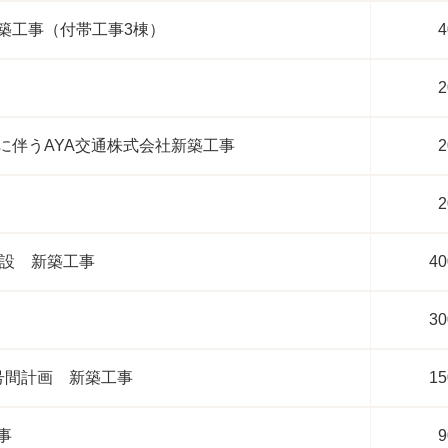
築工事（付帯工事3棟）
4
2
に伴うAYA交通株式会社新築工事
2
2
施設 新築工事
40
30
号間計画 新築工事
15
事
9