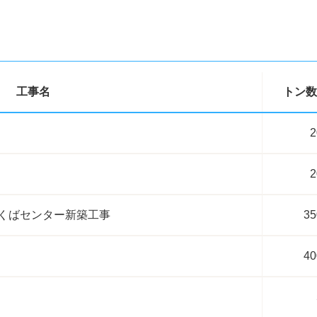
工事名
トン数
2
2
くばセンター新築工事
35
40